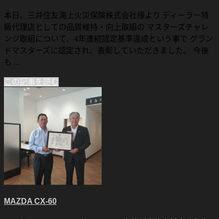
本日、三井住友海上火災保険株式会社様より ディーラー特
級代理店としての品質維持・向上取組の マスターズチャレ
ンジ取組について、4年連続認定基準達成という事で グラン
ドマスターズに認定され、表彰していただきました。 今後
も …
この記事を読む
MAZDA CX-60