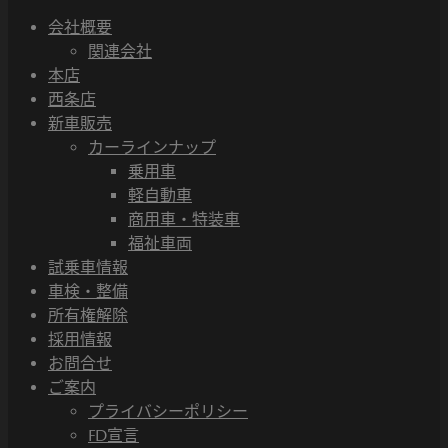
会社概要
関連会社
本店
西条店
新車販売
カーラインナップ
乗用車
軽自動車
商用車・特装車
福祉車両
試乗車情報
車検・整備
所有権解除
採用情報
お問合せ
ご案内
プライバシーポリシー
FD宣言