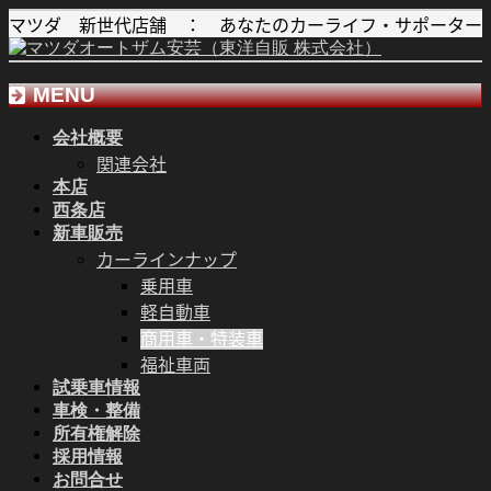
マツダ 新世代店舗 ： あなたのカーライフ・サポーター
MENU
会社概要
メ
関連会社
ニ
本店
ュ
西条店
ー
新車販売
を
カーラインナップ
飛
乗用車
ば
軽自動車
す
商用車・特装車
福祉車両
試乗車情報
車検・整備
所有権解除
採用情報
お問合せ