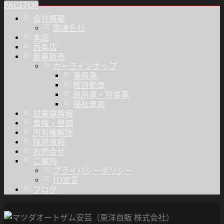
PAGETOP
会社概要
関連会社
本店
西条店
新車販売
カーラインナップ
乗用車
軽自動車
商用車・特装車
福祉車両
試乗車情報
車検・整備
所有権解除
採用情報
お問合せ
ご案内
プライバシーポリシー
FD宣言
ブログ