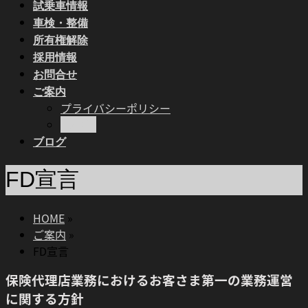
試乗車情報
車検・整備
所有権解除
採用情報
お問合せ
ご案内
プライバシーポリシー
FD宣言
ブログ
FD宣言
HOME
»
ご案内
»
FD宣言
保険代理店業務におけるお客さま第一の業務運営
に関する方針