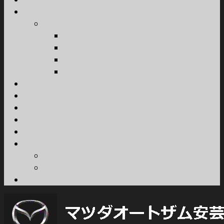
新車販売
カーラインナップ
乗用車
軽自動車
商用車・特装車
福祉車両
試乗車情報
車検・整備
所有権解除
採用情報
お問合せ
ご案内
プライバシーポリシー
FD宣言
ブログ