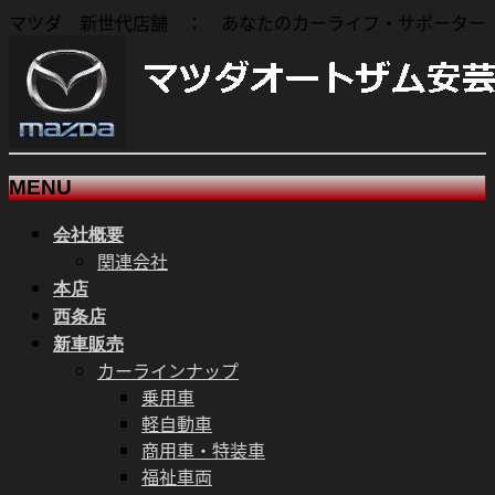
マツダ 新世代店舗 ： あなたのカーライフ・サポーター
MENU
メ
会社概要
ニ
関連会社
ュ
本店
ー
西条店
を
新車販売
飛
カーラインナップ
ば
乗用車
す
軽自動車
商用車・特装車
福祉車両