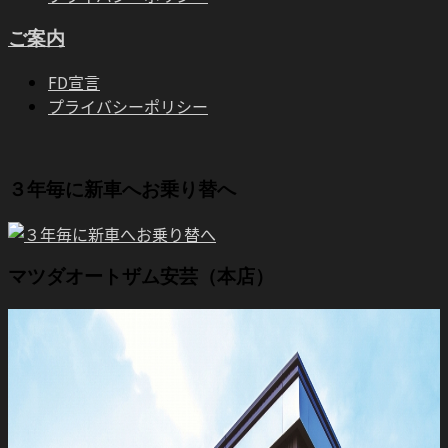
ご案内
FD宣言
プライバシーポリシー
３年毎に新車へお乗り替へ
マツダオートザム安芸（本店）