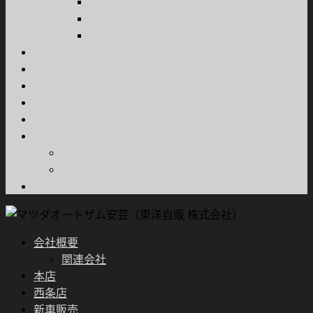
軽自動車
商用車・特装車
福祉車両
試乗車情報
車検・整備
所有権解除
採用情報
お問合せ
ご案内
プライバシーポリシー
FD宣言
ブログ
会社概要
関連会社
本店
西条店
新車販売