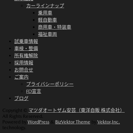
カーラインナップ
乗用車
軽自動車
商用車・特装車
福祉車両
試乗車情報
車検・整備
所有権解除
採用情報
お問合せ
ご案内
プライバシーポリシー
FD宣言
ブログ
Copyright ©
マツダオートザム安芸（東洋自販 株式会社）
All Rights Reserved.
Powered by
WordPress
&
BizVektor Theme
by
Vektor,Inc.
technology.