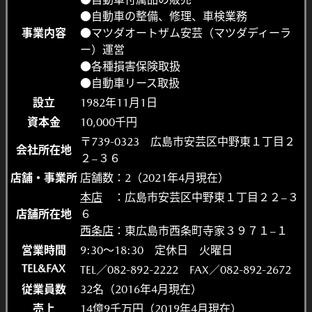
●自動車の整備、修理、車検業務
事業内容
●マツダオートザム安芸（マツダディーラ
ー）運営
●各種損害保険取扱
●自動車リース取扱
設立
1982年11月1日
資本金
10,000千円
〒739-0323 広島市安芸区中野東１丁目２
会社所在地
２−３６
店舗・事業所
店舗数：2（2021年4月現在）
本店
：広島市安芸区中野東１丁目２２−３
店舗所在地
６
西条店
：東広島市西条町寺家３９７１−１
営業時間
9:30〜18:30 定休日 火曜日
TEL&FAX
TEL／082-892-2222 FAX／082-892-2672
従業員数
32名（2016年4月現在）
売上
14億9千万円（2019年4月現在）