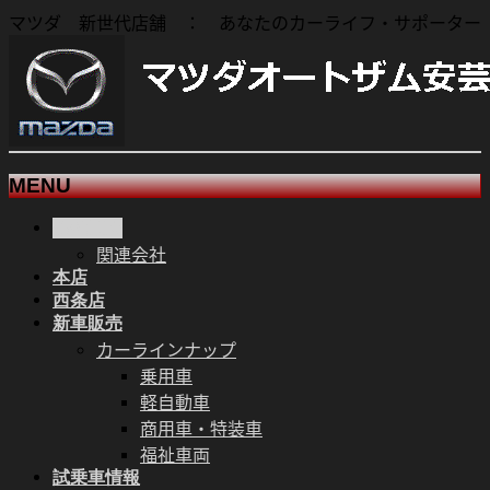
マツダ 新世代店舗 ： あなたのカーライフ・サポーター
MENU
会社概要
メ
関連会社
ニ
本店
ュ
西条店
ー
新車販売
を
カーラインナップ
飛
乗用車
ば
軽自動車
す
商用車・特装車
福祉車両
試乗車情報