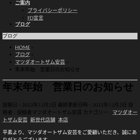
ご案内
プライバシーポリシー
FD宣言
ブログ
ブログ
HOME
»
ブログ
»
マツダオートザム安芸
»
年末年始 営業日のお知らせ
年末年始 営業日のお知らせ
投稿日 : 2023年12月2日
最終更新日時 : 2023年12月2日
投
稿者 :
投稿者マツダオートザム安芸
カテゴリー :
マツダオー
トザム安芸
,
新世代店舗
,
本店
平素より、マツダオートザム安芸をご愛顧いただき、誠にあ
りがとうございます。