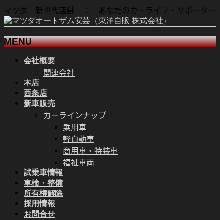
マツダ 新世代店舗 ： あなたのカーライフ・サポーター
MENU
会社概要
メ
関連会社
ニ
本店
ュ
西条店
ー
新車販売
を
カーラインナップ
飛
乗用車
ば
軽自動車
す
商用車・特装車
福祉車両
試乗車情報
車検・整備
所有権解除
採用情報
お問合せ