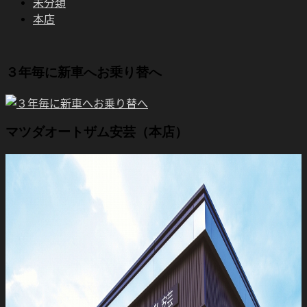
未分類
本店
３年毎に新車へお乗り替へ
マツダオートザム安芸（本店）