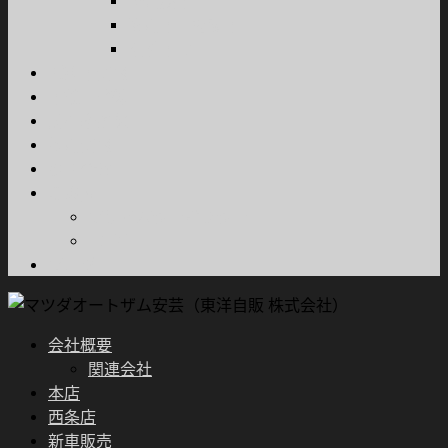
軽自動車
商用車・特装車
福祉車両
試乗車情報
車検・整備
所有権解除
採用情報
お問合せ
ご案内
プライバシーポリシー
FD宣言
ブログ
会社概要
関連会社
本店
西条店
新車販売