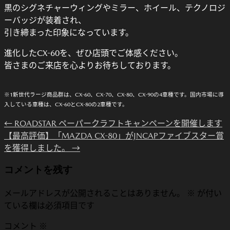
黒のシグネチャーウィングやミラー、ホイール、テクノロジ
ーバッジが装着され、
引き締まった印象になっています。
進化したCX-60を、ぜひ店頭でご体感ください。
皆さまのご来店を心よりお待ちしております。
※1新世代ラージ商品群は、CX-60、CX-70、CX-80、CX-90の4車種です。国内市場に導
入している車種は、CX-60とCX-80の2車種です。
←
ROADSTAR ペーパークラフトキャンペーンを開催します
【最高評価】「MAZDA CX-80」がJNCAPファイブスター賞
を獲得しました。
→
コメントを残す
メールアドレスが公開されることはありません。
※
が付い
ている欄は必須項目です
コメント
※