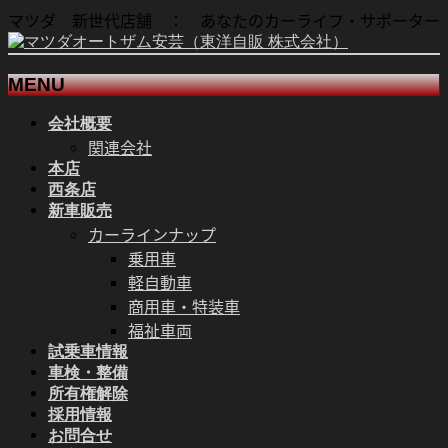
マツダ 新世代店舗 ： あなたのカーライフ・サポーター
MENU
会社概要
メ
関連会社
ニ
本店
ュ
西条店
ー
新車販売
を
カーラインナップ
飛
乗用車
ば
軽自動車
す
商用車・特装車
福祉車両
試乗車情報
車検・整備
所有権解除
採用情報
お問合せ