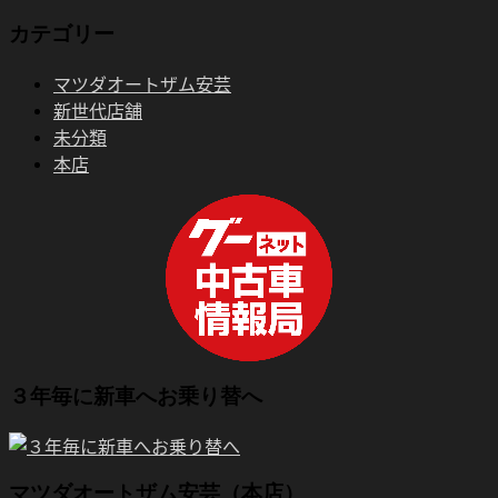
カテゴリー
マツダオートザム安芸
新世代店舗
未分類
本店
３年毎に新車へお乗り替へ
マツダオートザム安芸（本店）