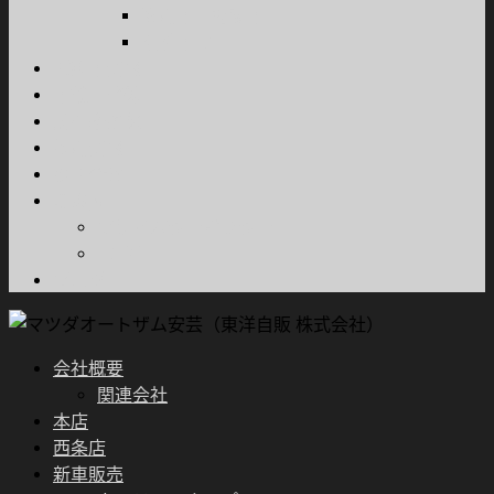
商用車・特装車
福祉車両
試乗車情報
車検・整備
所有権解除
採用情報
お問合せ
ご案内
プライバシーポリシー
FD宣言
ブログ
会社概要
関連会社
本店
西条店
新車販売