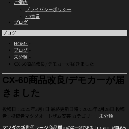
ご案内
プライバシーポリシー
FD宣言
ブログ
ブログ
HOME
»
ブログ
»
未分類
»
CX-60商品改良/デモカーが届きました
CX-60商品改良/デモカーが届
きました
投稿日 : 2025年3月1日
最終更新日時 : 2025年2月28日
投稿
者 :
投稿者マツダオートザム安芸
カテゴリー :
未分類
マツダの新世代ラージ商品群
の第一弾である「CX-60」が商品改
※1