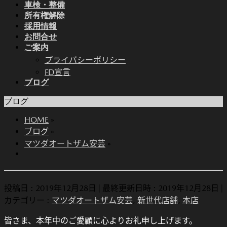
車検・整備
所有権解除
採用情報
お問合せ
ご案内
プライバシーポリシー
FD宣言
ブログ
ブログ
HOME
»
ブログ
»
マツダオートザム安芸
»
投稿日 : 2019年12月28日
最終更新日時 : 2019年12月28日
カテゴリー :
マツダオートザム安芸
,
新世代店舗
,
本店
皆さま、本年中のご愛顧に心よりお礼申し上げます。