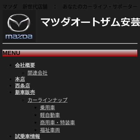
マツダ 新世代店舗 ： あなたのカーライフ・サポーター
MENU
会社概要
メ
関連会社
ニ
本店
ュ
西条店
ー
新車販売
を
カーラインナップ
飛
乗用車
ば
軽自動車
す
商用車・特装車
福祉車両
試乗車情報