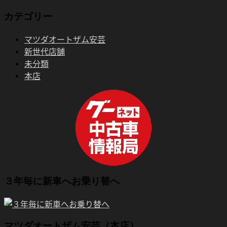
カテゴリー
マツダオートザム安芸
新世代店舗
未分類
本店
３年毎に新車へお乗り替へ
マツダオートザム安芸（本店）