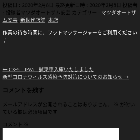
投稿日 : 2020年2月8日
最終更新日時 : 2020年2月8日
投稿者
:
投稿者マツダオートザム安芸
カテゴリー :
マツダオートザ
ム安芸
,
新世代店舗
,
本店
作業の待ち時間に、フットマッサージャーをご利用ください
♪
←
CX-5 IPM 試乗車入庫いたしました
新型コロナウィルス感染予防対策についてのお知らせ
→
コメントを残す
メールアドレスが公開されることはありません。
※
が付い
ている欄は必須項目です
コメント
※