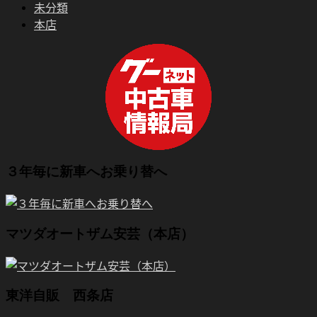
未分類
本店
３年毎に新車へお乗り替へ
マツダオートザム安芸（本店）
東洋自販 西条店