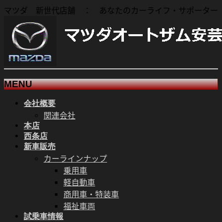
マツダ 新世代店舗 ： あなたのカーライフ・サポーター
MENU
会社概要
メ
関連会社
ニ
本店
ュ
西条店
ー
新車販売
を
カーラインナップ
飛
乗用車
ば
軽自動車
す
商用車・特装車
福祉車両
試乗車情報