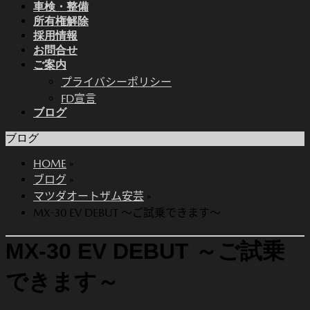
車検・整備
所有権解除
採用情報
お問合せ
ご案内
プライバシーポリシー
FD宣言
ブログ
ブログ
HOME
»
ブログ
»
マツダオートザム安芸
»
MX-30 EV DEBUT ～ご試乗できます～
MX-30 EV DEBUT ～ご試乗
できます～