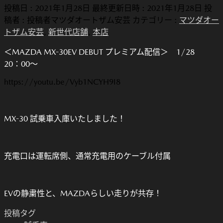
投稿日 : 2021年1月28日
最終更新日時 : 2021年1月28日
投
稿者 :
投稿者マツダオートザム安芸
カテゴリー :
マツダオー
トザム安芸
,
新世代店舗
,
本店
＜MAZDA MX-30EV DEBUT プレミアム配信＞ 1/28
20：00～
https://youtu.be/Vyb1NCYH9I8
MX-30 試乗車入庫いたしました！
充電口は運転席側、通常充電用のケーブル付属
EVの静粛性と、MAZDAらしい走りが共存！
投稿タグ