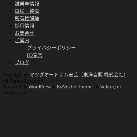
試乗車情報
車検・整備
所有権解除
採用情報
お問合せ
ご案内
プライバシーポリシー
FD宣言
ブログ
Copyright ©
マツダオートザム安芸（東洋自販 株式会社）
All Rights Reserved.
Powered by
WordPress
&
BizVektor Theme
by
Vektor,Inc.
technology.