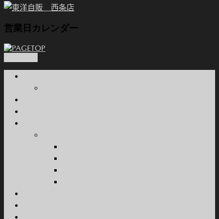
営業日カレンダー
PAGETOP
会社概要
関連会社
本店
西条店
新車販売
カーラインナップ
乗用車
軽自動車
商用車・特装車
福祉車両
試乗車情報
車検・整備
所有権解除