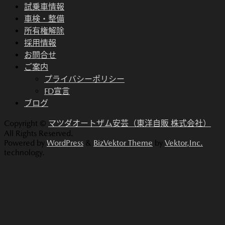
試乗車情報
車検・整備
所有権解除
採用情報
お問合せ
ご案内
プライバシーポリシー
FD宣言
ブログ
Copyright ©
マツダオートザム安芸（東洋自販 株式会社）
All Rights Reserved.
Powered by
WordPress
&
BizVektor Theme
by
Vektor,Inc.
technology.