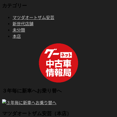
カテゴリー
マツダオートザム安芸
新世代店舗
未分類
本店
３年毎に新車へお乗り替へ
マツダオートザム安芸（本店）