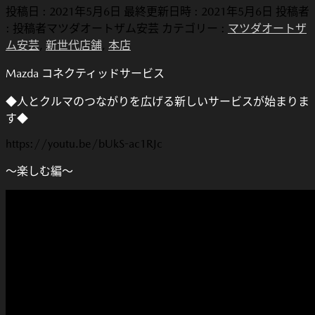
投稿日 : 2021年5月6日
最終更新日時 : 2021年5月6日
投稿者
:
投稿者マツダオートザム安芸
カテゴリー :
マツダオートザ
ム安芸
,
新世代店舗
,
本店
Mazda コネクティッドサービス
◆人とクルマのつながりを広げる新しいサービスが始まりま
す◆
https://youtu.be/bUkS-ac1RJc
～楽しむ編～