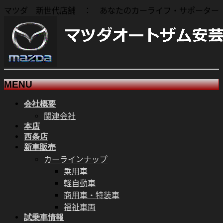
マツダ 新世代店舗 ： あなたのカーライフ・サポーター
MENU
会社概要
メ
関連会社
ニ
本店
ュ
西条店
ー
新車販売
を
カーラインナップ
飛
乗用車
ば
軽自動車
す
商用車・特装車
福祉車両
試乗車情報