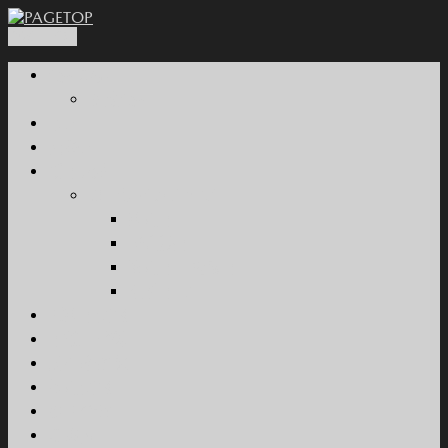
PAGETOP
会社概要
関連会社
本店
西条店
新車販売
カーラインナップ
乗用車
軽自動車
商用車・特装車
福祉車両
試乗車情報
車検・整備
所有権解除
採用情報
お問合せ
ご案内