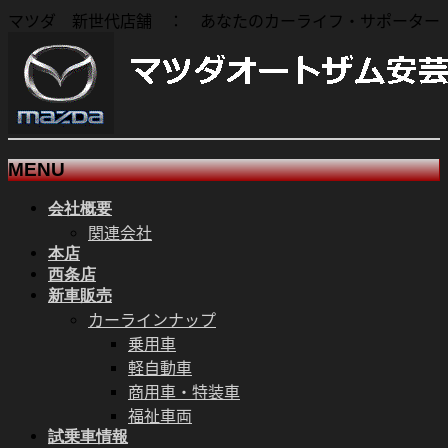
マツダ 新世代店舗 ： あなたのカーライフ・サポーター
MENU
会社概要
メ
関連会社
ニ
本店
ュ
西条店
ー
新車販売
を
カーラインナップ
飛
乗用車
ば
軽自動車
す
商用車・特装車
福祉車両
試乗車情報