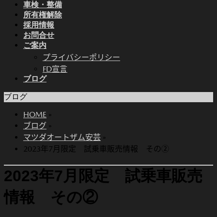
車検・整備
所有権解除
採用情報
お問合せ
ご案内
プライバシーポリシー
FD宣言
ブログ
ブログ
HOME
»
ブログ
»
マツダオートザム安芸
»
2023年7月限定 試乗車販売情報 その②
2023年7月限定 試乗車販売
情報 その②