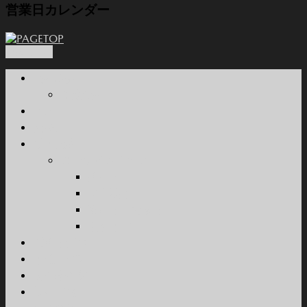
営業日カレンダー
PAGETOP
会社概要
関連会社
本店
西条店
新車販売
カーラインナップ
乗用車
軽自動車
商用車・特装車
福祉車両
試乗車情報
車検・整備
所有権解除
採用情報