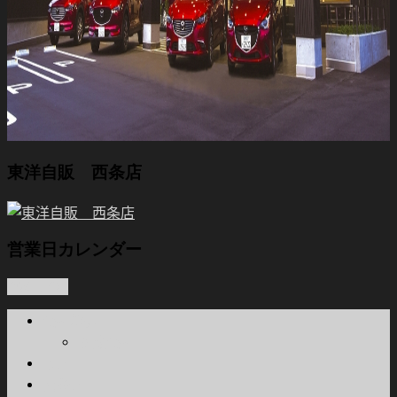
東洋自販 西条店
営業日カレンダー
PAGETOP
会社概要
関連会社
本店
西条店