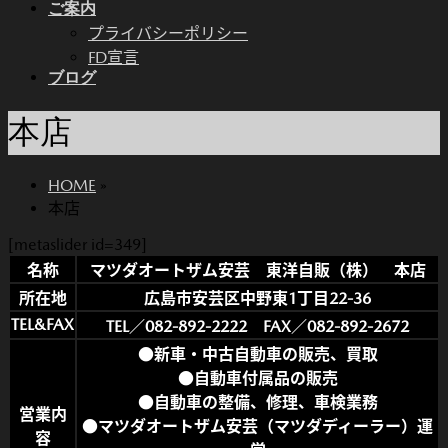
ご案内
プライバシーポリシー
FD宣言
ブログ
本店
HOME
»
本店
[metaslider id=349]
名称
マツダオートザム安芸
東洋自販（株） 本店
所在地
広島市安芸区中野東1丁目22-36
TEL&FAX
TEL／082-892-2222 FAX／082-892-2672
●新車・中古自動車の販売、買取
●自動車付属品の販売
●自動車の整備、修理、車検業務
営業内
●マツダオートザム安芸（マツダディーラー）運
容