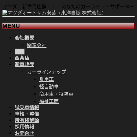
マツダ 新世代店舗 ： あなたのカーライフ・サポーター
MENU
会社概要
メ
関連会社
ニ
本店
ュ
西条店
ー
新車販売
を
カーラインナップ
飛
乗用車
ば
軽自動車
す
商用車・特装車
福祉車両
試乗車情報
車検・整備
所有権解除
採用情報
お問合せ