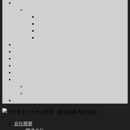
新車販売
カーラインナップ
乗用車
軽自動車
商用車・特装車
福祉車両
試乗車情報
車検・整備
所有権解除
採用情報
お問合せ
ご案内
プライバシーポリシー
FD宣言
ブログ
会社概要