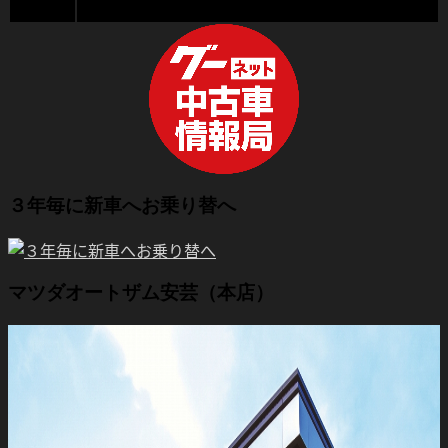
３年毎に新車へお乗り替へ
マツダオートザム安芸（本店）