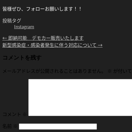
皆様ぜひ、フォローお願いします！！
投稿タグ
Instagram
←
即納可能 デモカー販売いたします
新型感染症・感染者発生に伴う対応について
→
コメントを残す
メールアドレスが公開されることはありません。
※
が付いて
コメント
※
名前
※