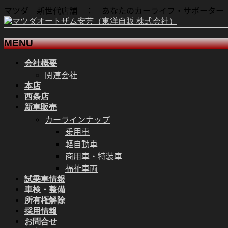
マツダ 新世代店舗 ： あなたのカーライフ・サポーター
MENU
会社概要
メ
関連会社
ニ
本店
ュ
西条店
ー
新車販売
を
カーラインナップ
飛
乗用車
ば
軽自動車
す
商用車・特装車
福祉車両
試乗車情報
車検・整備
所有権解除
採用情報
お問合せ