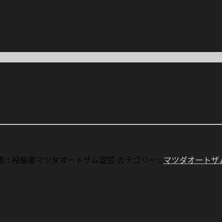
 :
投稿者マツダオートザム安芸
カテゴリー :
マツダオートザ