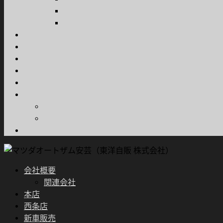
商用車・特装車
福祉車両
試乗車情報
車検・整備
所有権解除
採用情報
お問合せ
ご案内
プライバシーポリシー
FD宣言
ブログ
会社概要
関連会社
本店
西条店
新車販売