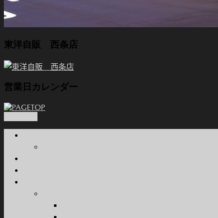
東洋自販 西条店
営業日カレンダー
PAGETOP
会社概要
関連会社
本店
西条店
新車販売
カーラインナップ
乗用車
軽自動車